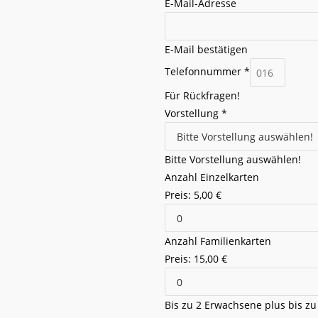
E-Mail-Adresse
E-Mail bestätigen
N
Telefonnummer
*
a
Für Rückfragen!
c
Vorstellung
*
h
r
i
Bitte Vorstellung auswählen!
c
Anzahl Einzelkarten
h
Preis:
5,00 €
t
V
Anzahl Familienkarten
o
Preis:
15,00 €
r
s
t
Bis zu 2 Erwachsene plus bis zu 
e