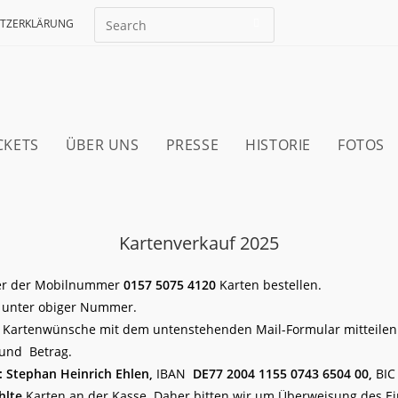
TZERKLÄRUNG
CKETS
ÜBER UNS
PRESSE
HISTORIE
FOTOS
Kartenverkauf 2025
ter der Mobilnummer
0157 5075 4120
Karten bestellen.
 unter obiger Nummer.
e Kartenwünsche mit dem untenstehenden Mail-Formular mitteilen
und Betrag.
: Stephan Heinrich Ehlen,
IBAN
DE77 2004 1155 0743 6504 00,
BI
hlte
Karten an der Kasse. Daher bitten wir um Überweisung des Ein