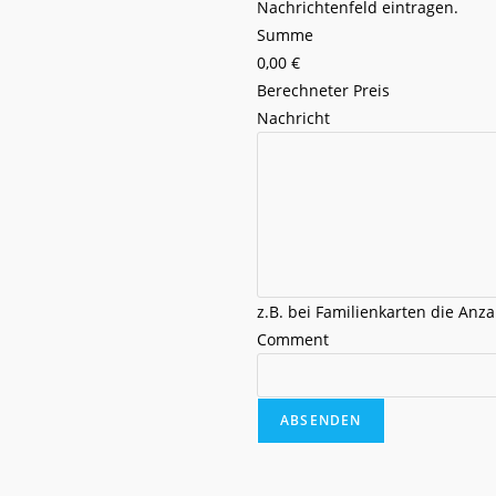
Nachrichtenfeld eintragen.
l
Summe
l
0,00 €
u
Berechneter Preis
n
Nachricht
g
E
-
M
a
i
l
z.B. bei Familienkarten die Anz
Comment
ABSENDEN